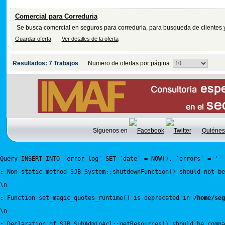
Comercial para Correduria
Se busca comercial en seguros para correduria, para busqueda de clientes y 
Guardar oferta
Ver detalles de la oferta
Resultados: 7 Trabajos
Numero de ofertas por página:
Síguenos en
Quiénes
Query INSERT INTO `error_log` SET `date` = NOW(), `errors` = '
:
 Non-static method SJB_System::shutdownFunction() should not be
\n
:
 Function set_magic_quotes_runtime() is deprecated in 
/home/seg
\n
:
 Declaration of SJB_SubAdminAcl::getResources() should be compa