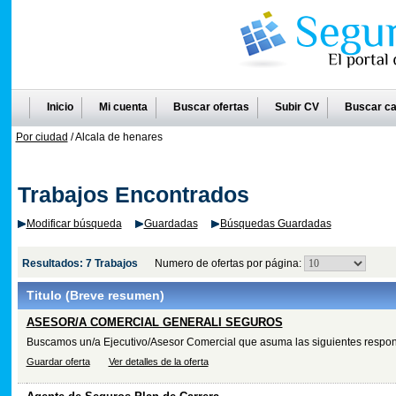
Inicio
Mi cuenta
Buscar ofertas
Subir CV
Buscar ca
Por ciudad
/ Alcala de henares
Trabajos Encontrados
Modificar búsqueda
Guardadas
Búsquedas Guardadas
Resultados: 7 Trabajos
Numero de ofertas por página:
Titulo
(Breve resumen)
ASESOR/A COMERCIAL GENERALI SEGUROS
Buscamos un/a Ejecutivo/Asesor Comercial que asuma las siguientes responsa
Guardar oferta
Ver detalles de la oferta