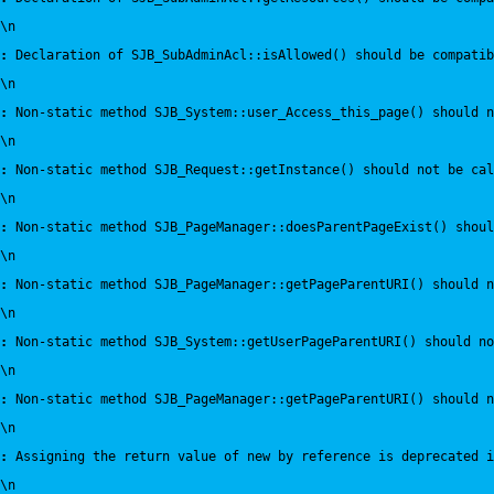
\n
:
 Declaration of SJB_SubAdminAcl::isAllowed() should be compatib
\n
:
 Non-static method SJB_System::user_Access_this_page() should n
\n
:
 Non-static method SJB_Request::getInstance() should not be cal
\n
:
 Non-static method SJB_PageManager::doesParentPageExist() shou
\n
:
 Non-static method SJB_PageManager::getPageParentURI() should 
\n
:
 Non-static method SJB_System::getUserPageParentURI() should no
\n
:
 Non-static method SJB_PageManager::getPageParentURI() should n
\n
:
 Assigning the return value of new by reference is deprecated i
\n