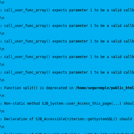
\n
:
 call_user_func_array() expects parameter 1 to be a valid callb
\n
:
 call_user_func_array() expects parameter 1 to be a valid callb
\n
:
 call_user_func_array() expects parameter 1 to be a valid callb
\n
:
 call_user_func_array() expects parameter 1 to be a valid callb
\n
:
 call_user_func_array() expects parameter 1 to be a valid callb
\n
:
 Function split() is deprecated in 
/home/seguremple/public_html
\n
:
 Non-static method SJB_System::user_Access_this_page(...) shoul
\n
:
 Declaration of SJB_AccessibleCriterion::getSystemSQL() should 
\n