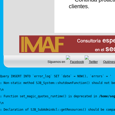
clientes.
Síguenos en
Quiénes
Query INSERT INTO `error_log` SET `date` = NOW(), `errors` = '
:
 Non-static method SJB_System::shutdownFunction() should not be
\n
:
 Function set_magic_quotes_runtime() is deprecated in 
/home/seg
\n
:
 Declaration of SJB_SubAdminAcl::getResources() should be compa