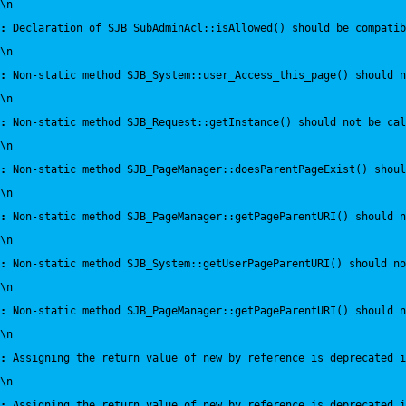
\n
:
 Declaration of SJB_SubAdminAcl::isAllowed() should be compatib
\n
:
 Non-static method SJB_System::user_Access_this_page() should n
\n
:
 Non-static method SJB_Request::getInstance() should not be cal
\n
:
 Non-static method SJB_PageManager::doesParentPageExist() shou
\n
:
 Non-static method SJB_PageManager::getPageParentURI() should 
\n
:
 Non-static method SJB_System::getUserPageParentURI() should no
\n
:
 Non-static method SJB_PageManager::getPageParentURI() should n
\n
:
 Assigning the return value of new by reference is deprecated i
\n
:
 Assigning the return value of new by reference is deprecated i