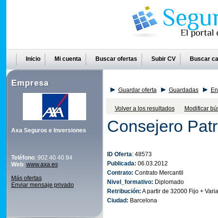
Inicio
Mi cuenta
Buscar ofertas
Subir CV
Buscar ca
Empresa
Guardar oferta
Guardadas
En
Volver a los resultados
Modificar b
Consejero Patr
Axa Seguros e Inversiones
ID Oferta
: 48573
Teléfono
: 902 40 40 84
Publicada:
06.03.2012
Web
:
www.axa.es
Contrato:
Contrato Mercantil
Más ofertas
Nivel_formativo:
Diplomado
Enviar mensaje privado
Retribución:
A partir de 32000 Fijo + Vari
Ciudad:
Barcelona