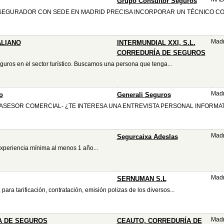
Grupo Consultor Seguros
EGURADOR CON SEDE EN MADRID PRECISA INCORPORAR UN TÉCNICO CON
Madr
ALIANO
INTERMUNDIAL XXI, S.L.
CORREDURÍA DE SEGUROS
uros en el sector turístico. Buscamos una persona que tenga...
Madr
o
Generali Seguros
-ASESOR COMERCIAL- ¿TE INTERESA UNA ENTREVISTA PERSONAL INFORMATI
Madr
Segurcaixa Adeslas
xperiencia mínima al menos 1 año...
Madr
SERNUMAN S.L
para tarificación, contratación, emisión polizas de los diversos...
Madr
A DE SEGUROS
CEAUTO, CORREDURÍA DE