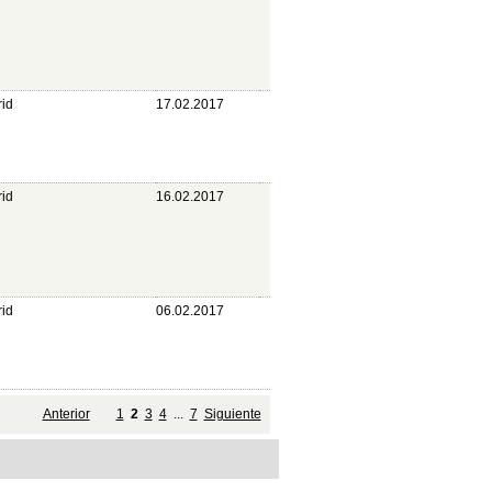
id
17.02.2017
id
16.02.2017
id
06.02.2017
Anterior
1
2
3
4
...
7
Siguiente