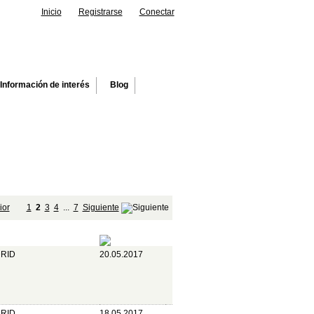
Inicio
Registrarse
Conectar
Información de interés
Blog
ior
1
2
3
4
...
7
Siguiente
Publicada
dad
RID
20.05.2017
RID
18.05.2017