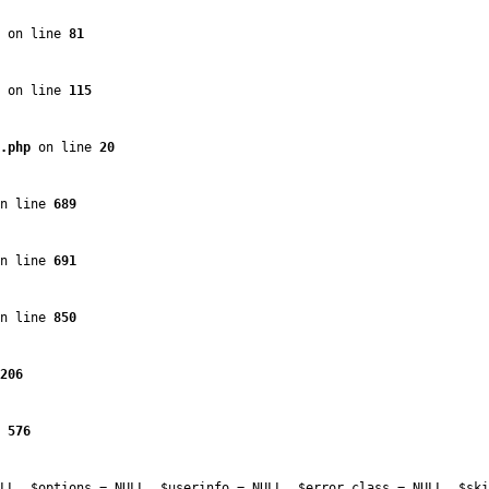
 on line 
81
 on line 
115
.php
 on line 
20
n line 
689
n line 
691
n line 
850
206
 
576
LL, $options = NULL, $userinfo = NULL, $error_class = NULL, $ski