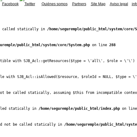
Quiénes somos
Partners
Site Map
Aviso legal
in
 called statically in 
/home/seguremple/public_html/system/core/S
uremple/public_html/system/core/System.php
 on line 
288
tible with SJB_Acl::getResources($type = \'all\', $role = \'\') 
le with SJB_Acl::isAllowed($resource, $roleId = NULL, $type = \'
ot be called statically, assuming $this from incompatible contex
led statically in 
/home/seguremple/public_html/index.php
 on line
ld not be called statically in 
/home/seguremple/public_html/syste