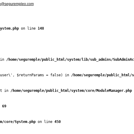
fo@segurempleo.com
ystem.php
 on line 
148
in 
/home/seguremple/public_html/system/lib/sub_admins/SubAdminAc
user\', $returnParams = false) in 
/home/seguremple/public_html/s
t in 
/home/seguremple/public_html/system/core/ModuleManager.php
 
 
69
m/core/System.php
 on line 
450