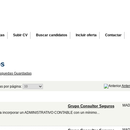
tas
Subir CV
Buscar candidatos
Incluir oferta
Contactar
os
squedas Guardadas
Anter
as por página:
Empresa
Ciu
MAD
Grupo Consultor Seguros
sa incorporar un ADMINISTRATIVO CONTABLE con un mínimo...
MAD