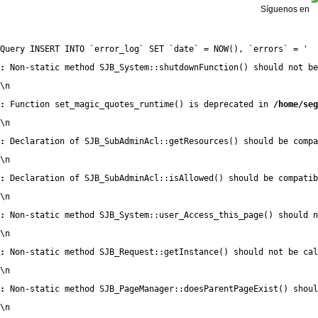
Síguenos en
Query INSERT INTO `error_log` SET `date` = NOW(), `errors` = '
:
 Non-static method SJB_System::shutdownFunction() should not be
\n
:
 Function set_magic_quotes_runtime() is deprecated in 
/home/seg
\n
:
 Declaration of SJB_SubAdminAcl::getResources() should be compa
\n
:
 Declaration of SJB_SubAdminAcl::isAllowed() should be compatib
\n
:
 Non-static method SJB_System::user_Access_this_page() should n
\n
:
 Non-static method SJB_Request::getInstance() should not be cal
\n
:
 Non-static method SJB_PageManager::doesParentPageExist() shou
\n