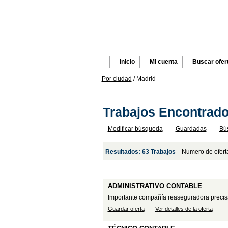
Inicio
Mi cuenta
Buscar ofer
Por ciudad
/ Madrid
Trabajos Encontrad
Modificar búsqueda
Guardadas
Bú
Resultados: 63 Trabajos
Numero de ofert
Titulo
(Breve resumen)
ADMINISTRATIVO CONTABLE
Importante compañía reaseguradora preci
Guardar oferta
Ver detalles de la oferta